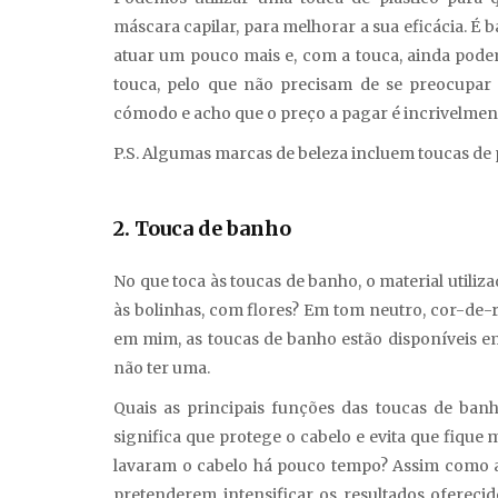
máscara capilar, para melhorar a sua eficácia. É
atuar um pouco mais e, com a touca, ainda podem
touca, pelo que não precisam de se preocupar
cómodo e acho que o preço a pagar é incrivelment
P.S. Algumas marcas de beleza incluem toucas de p
2. Touca de banho
No que toca às toucas de banho, o material utiliza
às bolinhas, com flores? Em tom neutro, cor-de-
em mim, as toucas de banho estão disponíveis e
não ter uma.
Quais as principais funções das toucas de banho
significa que protege o cabelo e evita que fiq
lavaram o cabelo há pouco tempo? Assim como a
pretenderem intensificar os resultados oferec