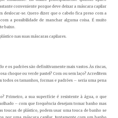
 bastante conveniente porque deve deixar a máscara capilar
 deslocar-se. Quero dizer que o cabelo fica preso com a
 com a possibilidade de manchar alguma coisa. É muito
e baixo.
lástico nas suas máscaras capilares.
do e os padrões são definitivamente mais vastos. Às riscas,
rosa choque ou verde pastel? Com ou sem laço? Acreditem
m todos os tamanhos, formas e padrões – seria uma pena
? Primeiro, a sua superfície é resistente à água, o que
ue molhado – com que frequência desejam tomar banho mas
s toucas de plástico, podem usar uma touca de banho se
idos por uma máscara capilar. Juntamente com um banho