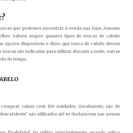
r?
toucas que podemos encontrar à venda nas lojas. Assumo
lher. Sabem sequer quantos tipos de toucas de cabelo
as opções disponíveis e dizer que touca de cabelo devem
 toucas são indicadas para utilizar durante a noite, outras
odo de tempo.
CABELO
m comprar caixas com 100 unidades. Geralmente, são de
“descartáveis” são utilizados até se desfazerem nas nossas
ue finalidade? Eu utilizo principalmente quando aplico